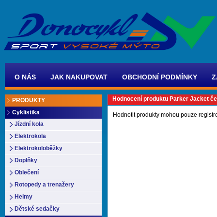
O NÁS
JAK NAKUPOVAT
OBCHODNÍ PODMÍNKY
Z
Hodnocení produktu Parker Jacket č
PRODUKTY
Cyklistika
Hodnotit produkty mohou pouze registr
Jízdní kola
Elektrokola
Elektrokoloběžky
Doplňky
Oblečení
Rotopedy a trenažery
Helmy
Dětské sedačky