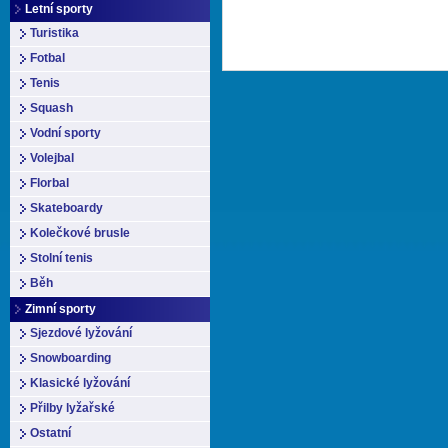
Letní sporty
Turistika
Fotbal
Tenis
Squash
Vodní sporty
Volejbal
Florbal
Skateboardy
Kolečkové brusle
Stolní tenis
Běh
Zimní sporty
Sjezdové lyžování
Snowboarding
Klasické lyžování
Přilby lyžařské
Ostatní