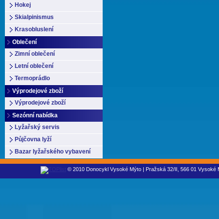
Hokej
Skialpinismus
Krasobluslení
Oblečení
Zimní oblečení
Letní oblečení
Termoprádlo
Výprodejové zboží
Výprodejové zboží
Sezónní nabídka
Lyžařský servis
Půjčovna lyží
Bazar lyžařského vybavení
© 2010 Donocykl Vysoké Mýto | Pražská 32/II, 566 01 Vysoké M