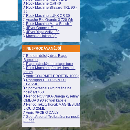
Rock Machine Catt 40
Rock Machine Blizazrd TRL 90 -
29
Rock Machine LUKK CR 30
Apache Rio Grande 3 720 Wh
Rock Machine Matta Bosch 1
4Ever Gromvel Elite
4Ever Yoga Active 29
Maxbike Hakon 3,0
NEJPRODÁVANĚJŠÍ
E-totem dětský dres Etape
Bambino
Etape pánský dres etape face
Rock Machine pánský dres mtb
jersey
Amix GOURMET PROTEIN 1000g
Rossignol DELTA SPORT
CLASSIC
Sport Arsenal Dvojbrašna na
nosič art.460
Penco NOVINKA Omega kyseliny
OMEGA 3 90 softgel kapsle
Penco Tekutý hořčík MAGNESIUM
LIQUID 25ML
Amix PROBIO DAILY
Sport Arsenal Trojbrašna na nosič
art.465