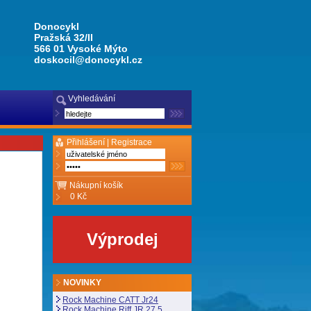
Donocykl
Pražská 32/II
566 01 Vysoké Mýto
doskocil@donocykl.cz
Vyhledávání
Přihlášení |
Registrace
Nákupní košík
0 Kč
Výprodej
NOVINKY
Rock Machine CATT Jr24
Rock Machine Riff JR 27,5