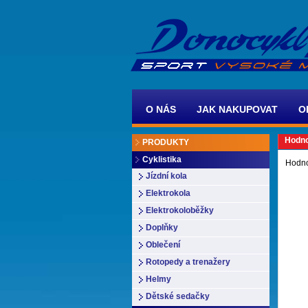
O NÁS
JAK NAKUPOVAT
O
Hodno
PRODUKTY
Cyklistika
Hodno
Jízdní kola
Elektrokola
Elektrokoloběžky
Doplňky
Oblečení
Rotopedy a trenažery
Helmy
Dětské sedačky