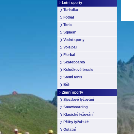
Letní sporty
Turistika
Fotbal
Tenis
Squash
Vodní sporty
Volejbal
Florbal
Skateboardy
Kolečkové brusle
Stolní tenis
Běh
Zimní sporty
Sjezdové lyžování
Snowboarding
Klasické lyžování
Přilby lyžařské
Ostatní