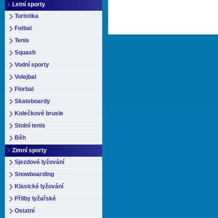
Letní sporty
Turistika
Fotbal
Tenis
Squash
Vodní sporty
Volejbal
Florbal
Skateboardy
Kolečkové brusle
Stolní tenis
Běh
Zimní sporty
Sjezdové lyžování
Snowboarding
Klasické lyžování
Přilby lyžařské
Ostatní