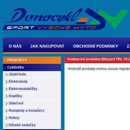
O NÁS
JAK NAKUPOVAT
OBCHODNÍ PODMÍNKY
Z
Hodnocení produktu Blizzard TRL 70-
PRODUKTY
Cyklistika
Hodnotit produkty mohou pouze registr
Jízdní kola
Elektrokola
Elektrokoloběžky
Doplňky
Oblečení
Rotopedy a trenažery
Helmy
Dětské sedačky