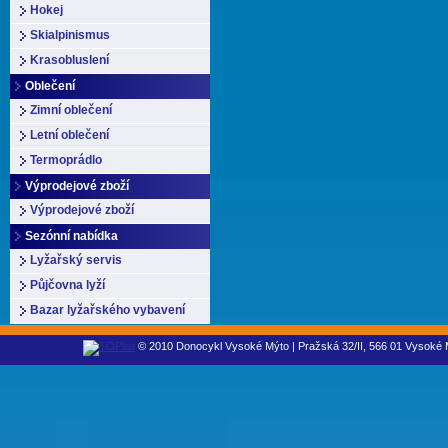
Hokej
Skialpinismus
Krasobluslení
Oblečení
Zimní oblečení
Letní oblečení
Termoprádlo
Výprodejové zboží
Výprodejové zboží
Sezónní nabídka
Lyžařský servis
Půjčovna lyží
Bazar lyžařského vybavení
© 2010 Donocykl Vysoké Mýto | Pražská 32/II, 566 01 Vysoké M