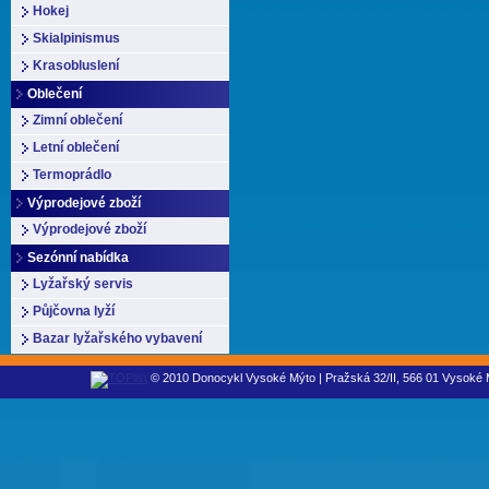
Hokej
Skialpinismus
Krasobluslení
Oblečení
Zimní oblečení
Letní oblečení
Termoprádlo
Výprodejové zboží
Výprodejové zboží
Sezónní nabídka
Lyžařský servis
Půjčovna lyží
Bazar lyžařského vybavení
© 2010 Donocykl Vysoké Mýto | Pražská 32/II, 566 01 Vysoké M