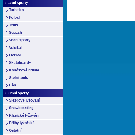
Letní sporty
Turistika
Fotbal
Tenis
Squash
Vodní sporty
Volejbal
Florbal
Skateboardy
Kolečkové brusle
Stolní tenis
Běh
Zimní sporty
Sjezdové lyžování
Snowboarding
Klasické lyžování
Přilby lyžařské
Ostatní