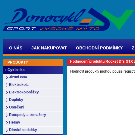
O NÁS
JAK NAKUPOVAT
OBCHODNÍ PODMÍNKY
Z
Hodnocení produktu Rocket Dfs GTX 
PRODUKTY
Cyklistika
Hodnotit produkty mohou pouze registr
Jízdní kola
Elektrokola
Elektrokoloběžky
Doplňky
Oblečení
Rotopedy a trenažery
Helmy
Dětské sedačky