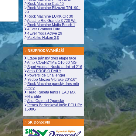
Rock Machine Catt 40
Rock Machine Blizazrd TRL 90 -
29
Rock Machine LUKK CR 30
Apache Rio Grande 3 720 Wh
Rock Machine Matta Bosch 1
4Ever Gromvel Elite
4Ever Yoga Active 29
Maxbike Hakon 3,0
NEJPRODÁVANĚJŠÍ
Etape pánský dres etape face
Amix COENZYME Q10 60 MG
Sport Arsenal Nosič zadní art.216
Amix PROBIO DAILY
Powerslide Challenger
Yedoo Mezeq V-brake 20"/16"
Rock Machine pánský dres mtb
jersey
Head Raketa tenis HEAD MX
FIRE Elite
Altra Outroad 2pánské
Penco Bezlepková kaše PELUPA
1500G
SK Donocykl