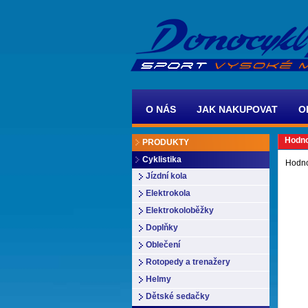
O NÁS
JAK NAKUPOVAT
O
Hodno
PRODUKTY
Cyklistika
Hodno
Jízdní kola
Elektrokola
Elektrokoloběžky
Doplňky
Oblečení
Rotopedy a trenažery
Helmy
Dětské sedačky