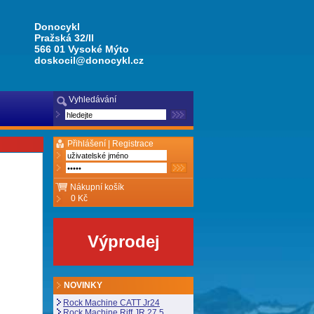
Donocykl
Pražská 32/II
566 01 Vysoké Mýto
doskocil@donocykl.cz
Vyhledávání
Přihlášení |
Registrace
Nákupní košík
0 Kč
Výprodej
NOVINKY
Rock Machine CATT Jr24
Rock Machine Riff JR 27,5