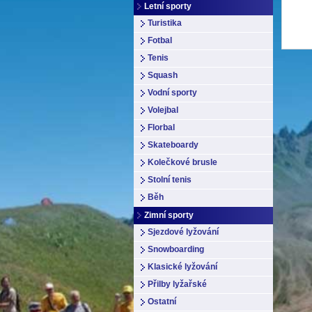
Letní sporty
Turistika
Fotbal
Tenis
Squash
Vodní sporty
Volejbal
Florbal
Skateboardy
Kolečkové brusle
Stolní tenis
Běh
Zimní sporty
Sjezdové lyžování
Snowboarding
Klasické lyžování
Přilby lyžařské
Ostatní