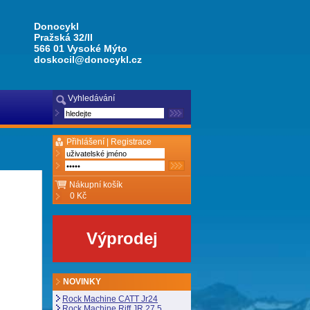
Donocykl
Pražská 32/II
566 01 Vysoké Mýto
doskocil@donocykl.cz
Vyhledávání
Přihlášení |
Registrace
Nákupní košík
0 Kč
Výprodej
NOVINKY
Rock Machine CATT Jr24
Rock Machine Riff JR 27,5