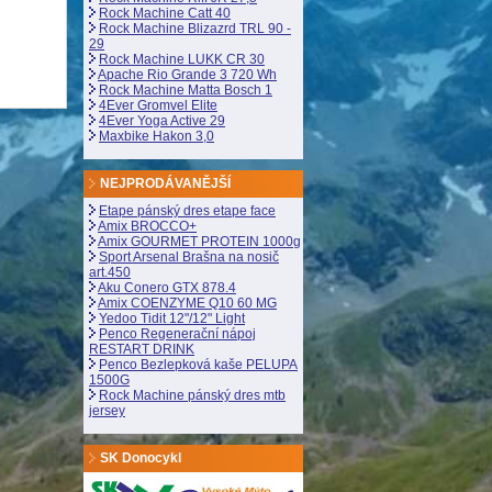
Rock Machine Catt 40
Rock Machine Blizazrd TRL 90 -
29
Rock Machine LUKK CR 30
Apache Rio Grande 3 720 Wh
Rock Machine Matta Bosch 1
4Ever Gromvel Elite
4Ever Yoga Active 29
Maxbike Hakon 3,0
NEJPRODÁVANĚJŠÍ
Etape pánský dres etape face
Amix BROCCO+
Amix GOURMET PROTEIN 1000g
Sport Arsenal Brašna na nosič
art.450
Aku Conero GTX 878.4
Amix COENZYME Q10 60 MG
Yedoo Tidit 12"/12" Light
Penco Regenerační nápoj
RESTART DRINK
Penco Bezlepková kaše PELUPA
1500G
Rock Machine pánský dres mtb
jersey
SK Donocykl