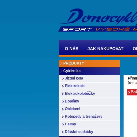
O NÁS
JAK NAKUPOVAT
O
PRODUKTY
Cyklistika
Přihl
Jízdní kola
(e-ma
Elektrokola
Elektrokoloběžky
Doplňky
Oblečení
Rotopedy a trenažery
Helmy
Dětské sedačky