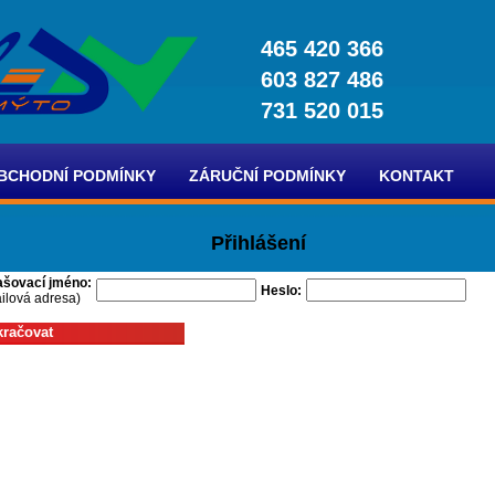
465 420 366
603 827 486
731 520 015
BCHODNÍ PODMÍNKY
ZÁRUČNÍ PODMÍNKY
KONTAKT
Přihlášení
ašovací jméno:
Heslo:
ilová adresa)