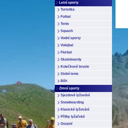
Letní sporty
Turistika
Fotbal
Tenis
Squash
Vodní sporty
Volejbal
Florbal
Skateboardy
Kolečkové brusle
Stolní tenis
Běh
Zimní sporty
Sjezdové lyžování
Snowboarding
Klasické lyžování
Přilby lyžařské
Ostatní