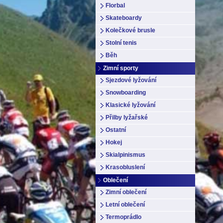
Florbal
Skateboardy
Kolečkové brusle
Stolní tenis
Běh
Zimní sporty
Sjezdové lyžování
Snowboarding
Klasické lyžování
Přilby lyžařské
Ostatní
Hokej
Skialpinismus
Krasobluslení
Oblečení
Zimní oblečení
Letní oblečení
Termoprádlo