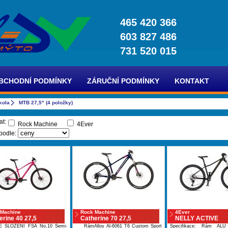
465 420 366
603 827 486
731 520 015
BCHODNÍ PODMÍNKY
ZÁRUČNÍ PODMÍNKY
KONTAKT
kola
MTB 27,5" (4 položky)
at:
Rock Machine
4Ever
 podle:
 Machine
Rock Machine
4Ever
erine 40 27,5
Catherine 70 27,5
NELLY ACTIVE
É SLOŽENÍ FSA No.10 Semi-
RámAlloy Al-6061 T6 Custom Sport
Specifikace: Rám A