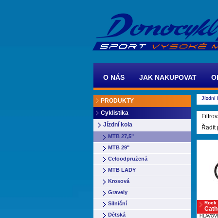
O NÁS
JAK NAKUPOVAT
O
Jízdní 
PRODUKTY
Cyklistika
Filtrov
Jízdní kola
Řadit
MTB 27,5"
MTB 29"
Celoodpružená
MTB LADY
Krosová
Gravely
Rock
Silniční
Cath
Dětská
HLAVOV