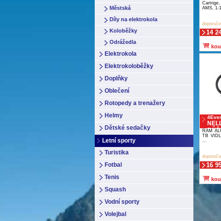
Cartrig
Městská
AMS, 1-1/
Díly na elektrokola
doporuče
Koloběžky
14 2
Odrážedla
kou
Elektrokola
Elektrokoloběžky
Doplňky
Oblečení
Rotopedy a trenažery
Helmy
4Eve
NELL
Dětské sedačky
RŮŽ
RÁM AL
TB VID
Letní sporty
...
Turistika
doporuče
Fotbal
16 9
Tenis
kou
Squash
Vodní sporty
Volejbal