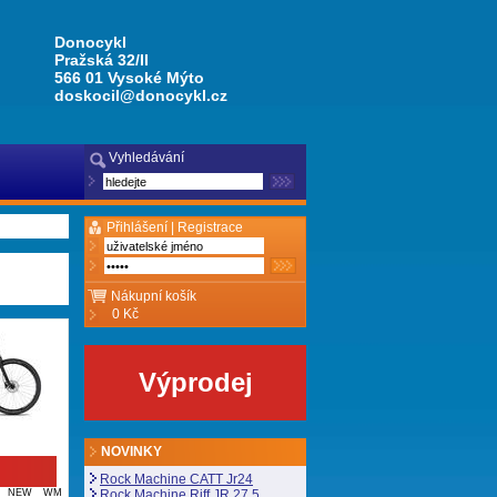
Donocykl
Pražská 32/II
566 01 Vysoké Mýto
doskocil@donocykl.cz
Vyhledávání
Přihlášení |
Registrace
Nákupní košík
0 Kč
Výprodej
NOVINKY
Rock Machine CATT Jr24
LU NEW WM
Rock Machine Riff JR 27,5