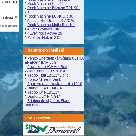
Vidlice SR
Rock Machine Catt 40
.
Rock Machine Blizazrd TRL 90 -
29
Rock Machine LUKK CR 30
na dotaz
Apache Rio Grande 3 720 Wh
Rock Machine Matta Bosch 1
bné informace
4Ever Gromvel Elite
4Ever Yoga Active 29
Maxbike Hakon 3,0
NEJPRODÁVANĚJŠÍ
Penco Energetická tyčinka ULTRA
ENERGY BAR 50G
Powerslide HW Hot Rod
Aku Conero GTX 878.4
Yedoo Tidit 12"/12" Light
Penco Mineral Drink
Sport Arsenal Nosič zadní art.216
Diadora LX LT MG14
Yedoo One 12"/12"
Diadora LX R MG14
E-totem dětský dres Etape
Bambino
SK Donocykl