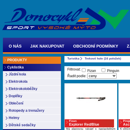
O NÁS
JAK NAKUPOVAT
OBCHODNÍ PODMÍNKY
Z
Turistika
Trekové hole (16 položek)
PRODUKTY
Cyklistika
Filtrovat:
Fizan
Pinguin
Jízdní kola
Řadit podle:
Elektrokola
Elektrokoloběžky
Doplňky
Oblečení
Rotopedy a trenažery
Helmy
Fizan
Ping
Explorer Red/Blue
Asc
Dětské sedačky
Má plastovou rukojeť s nastavitelným
K větším