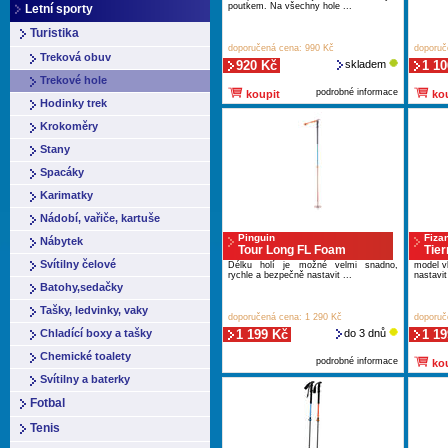
poutkem. Na všechny hole ...
Letní sporty
Turistika
doporučená cena: 990 Kč
doporuč
Treková obuv
920 Kč
skladem
1 10
Trekové hole
podrobné informace
koupit
kou
Hodinky trek
Krokoměry
Stany
Spacáky
Karimatky
Nádobí, vařiče, kartuše
Pinguin
Fiza
Nábytek
Tour Long FL Foam
Tier
Svítilny čelové
Délku holí je možné velmi snadno,
model v
rychle a bezpečně nastavit ...
nastavit
Batohy,sedačky
Tašky, ledvinky, vaky
doporučená cena: 1 290 Kč
doporuč
Chladící boxy a tašky
1 199 Kč
do 3 dnů
1 19
Chemické toalety
podrobné informace
kou
Svítilny a baterky
Fotbal
Tenis