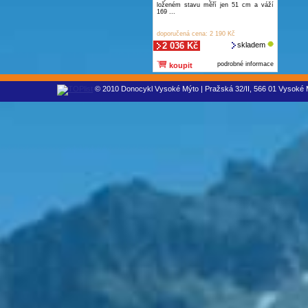
loženém stavu měří jen 51 cm a váží
169 ...
doporučená cena: 2 190 Kč
2 036 Kč
skladem
podrobné informace
koupit
© 2010 Donocykl Vysoké Mýto | Pražská 32/II, 566 01 Vysoké M