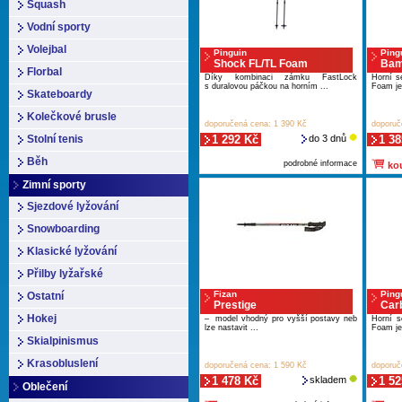
Squash
Vodní sporty
Volejbal
Pinguin
Ping
Shock FL/TL Foam
Bam
Florbal
Díky kombinaci zámku FastLock
Horní s
s duralovou páčkou na horním ...
Foam je
Skateboardy
Kolečkové brusle
doporučená cena: 1 390 Kč
doporuč
Stolní tenis
1 292 Kč
do 3 dnů
1 38
Běh
podrobné informace
kou
Zimní sporty
Sjezdové lyžování
Snowboarding
Klasické lyžování
Přilby lyžařské
Fizan
Ping
Ostatní
Prestige
Car
Hokej
– model vhodný pro vyšší postavy neb
Horní s
lze nastavit ...
Foam je 
Skialpinismus
Krasobluslení
doporučená cena: 1 590 Kč
doporuč
1 478 Kč
skladem
1 52
Oblečení