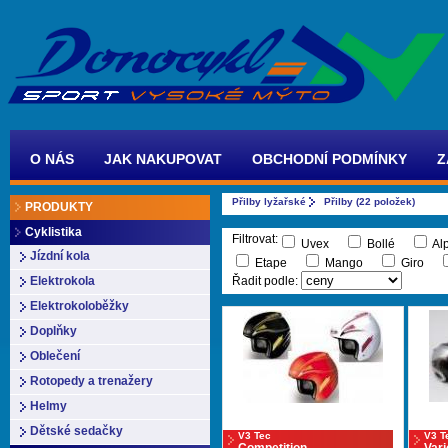
O NÁS
JAK NAKUPOVAT
OBCHODNÍ PODMÍNKY
Z
Přilby lyžařské
Přilby (22 položek)
PRODUKTY
Cyklistika
Filtrovat:
Uvex
Bollé
Al
Jízdní kola
Etape
Mango
Giro
Elektrokola
Řadit podle:
Elektrokoloběžky
Doplňky
Oblečení
Rotopedy a trenažery
Helmy
Dětské sedačky
V3 Tec
V3 T