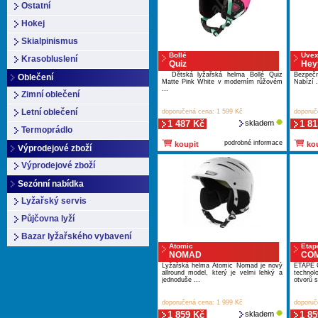
Ostatní
Hokej
Skialpinismus
Bollé
Uve
Krasobluslení
Quiz
Hey
Dětská lyžařská helma Bollé Quiz
Bezpečn
Oblečení
Matte Pink White v moderním růžovém
Nabízí .
...
Zimní oblečení
Letní oblečení
doporučená cena: 1 599 Kč
doporuč
1 487 Kč
skladem
1 81
Termoprádlo
podrobné informace
koupit
kou
Výprodejové zboží
Výprodejové zboží
Sezónní nabídka
Lyžařský servis
Půjčovna lyží
Bazar lyžařského vybavení
Atomic
Etap
NOMAD
CO
Lyžařská helma Atomic Nomad je nový
ETAPE 
allround model, který je velmi lehký a
technol
jednoduše ...
otvorů s
doporučená cena: 1 999 Kč
doporuč
1 859 Kč
skladem
1 85