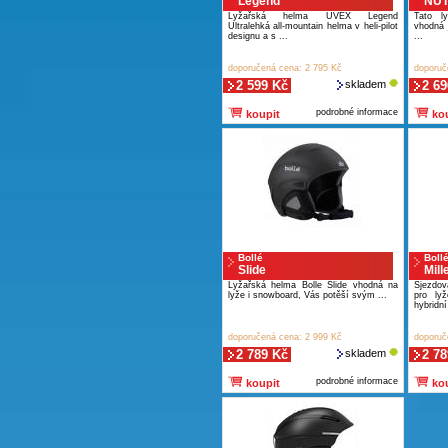
Legend
NU
Lyžařská helma UVEX Legend
Tato ly
Ultralehká all-mountain helma v heli-pilot
vhodná 
designu a s ...
...
doporučená cena: 2 795 Kč
doporuč
2 599 Kč
skladem
2 69
podrobné informace
koupit
kou
Bollé
Boll
Slide
Mill
Lyžařská helma Bolle Slide vhodná na
Sjezdov
lyže i snowboard, Vás potěší svým ...
pro ly
hybridní 
doporučená cena: 2 999 Kč
doporuč
2 789 Kč
skladem
2 78
podrobné informace
koupit
kou