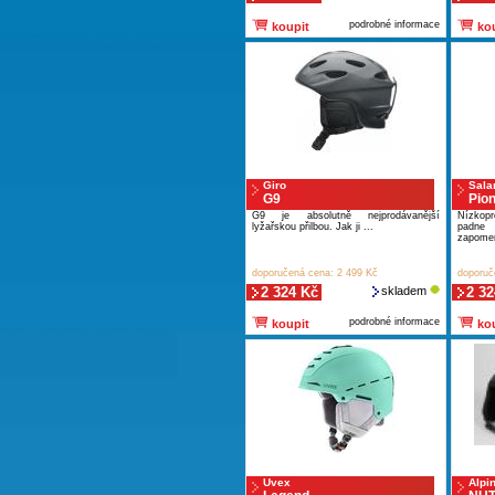
podrobné informace
koupit
kou
Giro
Sal
G9
Pio
G9 je absolutně nejprodávanější
Nízkopr
lyžařskou přilbou. Jak ji ...
padne
zapomen
doporučená cena: 2 499 Kč
doporuč
2 324 Kč
skladem
2 32
podrobné informace
koupit
kou
Uvex
Alpi