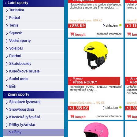
Competition
Vari
Letní sporty
Nastavitelná helma s tvrdou skořepinou,
Velmi do
skořepina z materiálu Thermoplast, ...
helma s 
Turistika
Fotbal
doporučená cena: 899 Kč
doporuč
Tenis
836 Kč
skladem
1 11
Squash
podrobné informace
koupit
kou
Vodní sporty
Volejbal
Florbal
Skateboardy
Kolečkové brusle
Stolní tenis
Mango
Uve
Přilba ROCKY
AIR
Běh
technologie HARD SHELL4 ventilační
Lyžařsk
otvoryměkké kryty ...
Super
AIRWING
Zimní sporty
Sjezdové lyžování
doporučená cena: 1 490 Kč
doporuč
1 385 Kč
skladem
1 39
Snowboarding
podrobné informace
Klasické lyžování
koupit
kou
Přilby lyžařské
Přilby