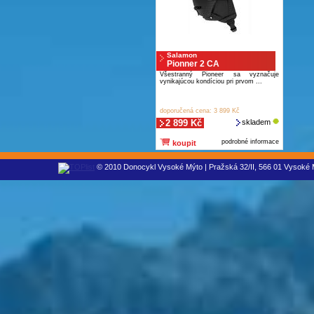
Salamon
Pionner 2 CA
Všestranný Pioneer sa vyznačuje
vynikajúcou kondíciou pri prvom ...
doporučená cena: 3 899 Kč
2 899 Kč
skladem
podrobné informace
koupit
© 2010 Donocykl Vysoké Mýto | Pražská 32/II, 566 01 Vysoké M