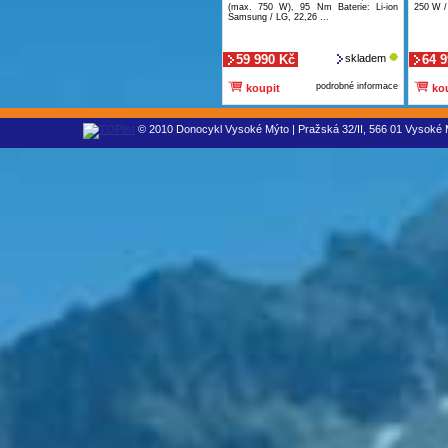
(max. 750 W), 95 Nm Baterie: Li-ion
250 W /
Samsung / LG, 22,26 ...
59 990 Kč
skladem
64 
podrobné informace
koupit
kou
© 2010 Donocykl Vysoké Mýto | Pražská 32/II, 566 01 Vysoké M