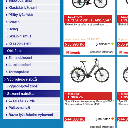
Snowboarding
Klasické lyžování
Přilby lyžařské
LECTRON
LEC
Citana R 28" (13Ah/17,5Ah)
Cita
Ostatní
Elektrický systém a výkonHlavní ...
Elektri
Hokej
Skialpinismus
doporučená cena: 37 990 Kč
doporuč
Krasobluslení
35 990 Kč
skladem
35 
Oblečení
podrobné informace
koupit
kou
Zimní oblečení
Letní oblečení
Termoprádlo
Výprodejové zboží
Výprodejové zboží
Sezónní nabídka
Maxbike
Maxb
Urbea 26
Urb
Lyžařský servis
Specifikace: Komponenty Bafang M300 /
Specifi
Shimano Altus / S-Ride M300 ...
Shimano
Půjčovna lyží
Bazar lyžařského vybavení
44 990 Kč
na dotaz
44 
podrobné informace