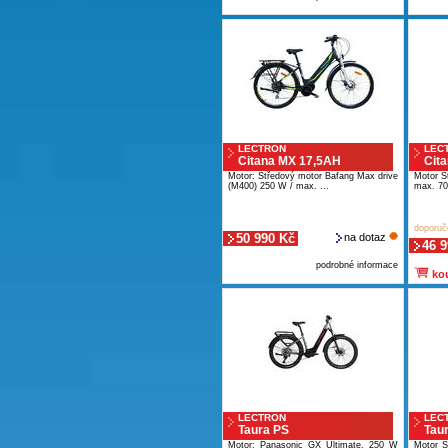
LECTRON
LEC
Citana MX 17,5AH
Cit
Motor: Středový motor Bafang Max drive
Motor 
(M400) 250 W / max. ...
max. 70
doporuč
50 990 Kč
na dotaz
46 
podrobné informace
kou
LECTRON
LEC
Taura PS
Tau
Motor: Panasonic GX Ultimate, 250 W
Motor S