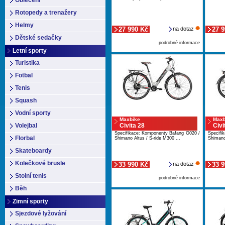
Oblečení
Rotopedy a trenažery
Helmy
27 990 Kč
na dotaz
27 
Dětské sedačky
podrobné informace
Letní sporty
Turistika
Fotbal
Tenis
Squash
Vodní sporty
Maxbike
Maxb
Volejbal
Civita 28
Civi
Specifikace: Komponenty Bafang G020 /
Specifi
Florbal
Shimano Altus / S-ride M300 ...
Shimano 
Skateboardy
Kolečkové brusle
33 990 Kč
na dotaz
33 
Stolní tenis
podrobné informace
Běh
Zimní sporty
Sjezdové lyžování