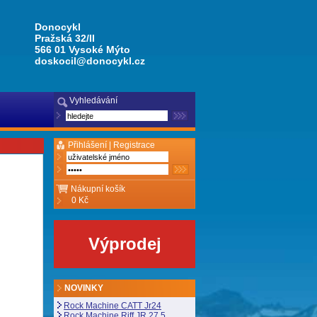
Donocykl
Pražská 32/II
566 01 Vysoké Mýto
doskocil@donocykl.cz
Vyhledávání
Přihlášení |
Registrace
Nákupní košík
0 Kč
Výprodej
NOVINKY
Rock Machine CATT Jr24
Rock Machine Riff JR 27,5