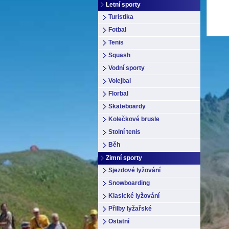
Letní sporty
Turistika
Fotbal
Tenis
Squash
Vodní sporty
Volejbal
Florbal
Skateboardy
Kolečkové brusle
Stolní tenis
Běh
Zimní sporty
Sjezdové lyžování
Snowboarding
Klasické lyžování
Přilby lyžařské
Ostatní