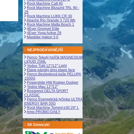
Rock Machine Catt 40
Rock Machine Blizazrd TRL 90 -
29
Rock Machine LUKK CR 30
Apache Rio Grande 3 720 Wh
Rock Machine Matta Bosch 1
4Ever Gromvel Elite
4Ever Yoga Active 29
Maxbike Hakon 3,0
NEJPRODÁVANĚJŠÍ
Penco Tekutý hořčík MAGNESIUM
LIQUID 25ML
Yedoo Tidit 12"/12" Light
Etape pánský dres etape face
Penco Bezlepková kaše PELUPA
1500G
Powerslide HW Rodger Dodger
Yedoo Mau 12"/12"
Rossignol DELTA SPORT
CLASSIC
Penco Energetická tyčinka ULTRA
ENERGY BAR 50G
Rock Machine Torrent e30 29" L
Amix PROBIO DAILY
SK Donocykl