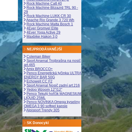
Rock Machine Catt 40
Rock Machine Blizazrd TRL 90 -
29
Rock Machine LUKK CR 30
Apache Rio Grande 3 720 Wh
Rock Machine Matta Bosch 1
4Ever Gromvel Elite
4Ever Yoga Active 29
Maxbike Hakon 3,0
NEJPRODÁVANĚJŠÍ
Coleman Biker
Sport Arsenal Trojbrašna na nosič
art.465
Amix BROCCO+
Penco Energetická tyčinka ULTRA
ENERGY BAR 50G
Echowell CC F2
Sport Arsenal Nosič zadní art.216
Yedoo Wzoom 12"/12"
Penco Tekutý hořčík MAGNESIUM
LIQUID 25ML
Penco NOVINKA Omega kyseliny
OMEGA 3 90 softgel kapsle
Alpisport Trendy 305
SK Donocykl