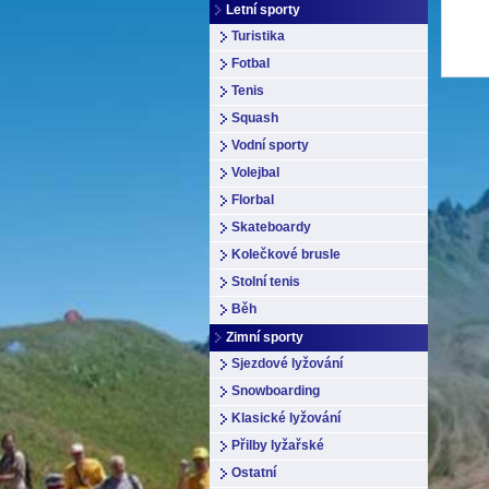
Letní sporty
Turistika
Fotbal
Tenis
Squash
Vodní sporty
Volejbal
Florbal
Skateboardy
Kolečkové brusle
Stolní tenis
Běh
Zimní sporty
Sjezdové lyžování
Snowboarding
Klasické lyžování
Přilby lyžařské
Ostatní