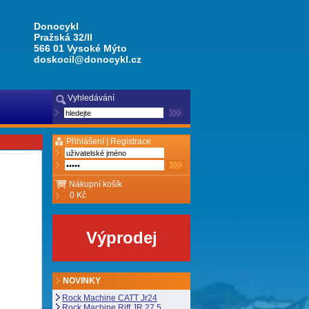
Donocykl
Pražská 32/II
566 01 Vysoké Mýto
doskocil@donocykl.cz
Vyhledávání
Přihlášení |
Registrace
Nákupní košík
0 Kč
Výprodej
NOVINKY
Rock Machine CATT Jr24
Rock Machine Riff JR 27,5