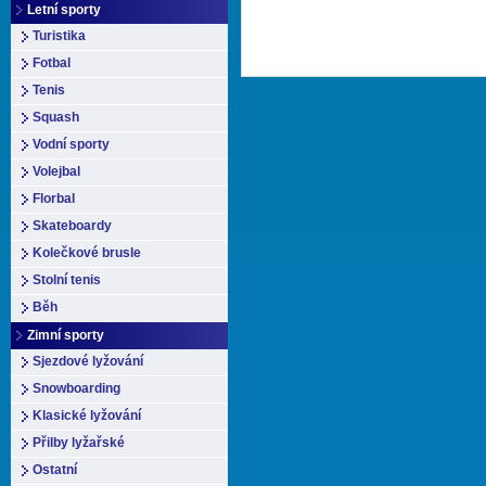
Letní sporty
Turistika
Fotbal
Tenis
Squash
Vodní sporty
Volejbal
Florbal
Skateboardy
Kolečkové brusle
Stolní tenis
Běh
Zimní sporty
Sjezdové lyžování
Snowboarding
Klasické lyžování
Přilby lyžařské
Ostatní