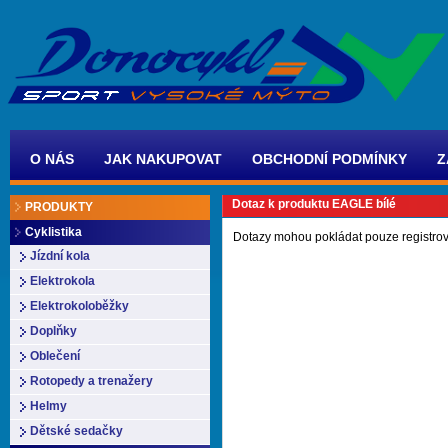
O NÁS
JAK NAKUPOVAT
OBCHODNÍ PODMÍNKY
Z
Dotaz k produktu EAGLE bílé
PRODUKTY
Cyklistika
Dotazy mohou pokládat pouze registrov
Jízdní kola
Elektrokola
Elektrokoloběžky
Doplňky
Oblečení
Rotopedy a trenažery
Helmy
Dětské sedačky