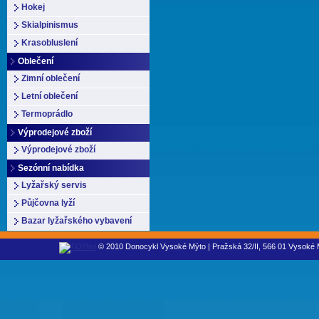
Hokej
Skialpinismus
Krasobluslení
Oblečení
Zimní oblečení
Letní oblečení
Termoprádlo
Výprodejové zboží
Výprodejové zboží
Sezónní nabídka
Lyžařský servis
Půjčovna lyží
Bazar lyžařského vybavení
© 2010 Donocykl Vysoké Mýto | Pražská 32/II, 566 01 Vysoké M