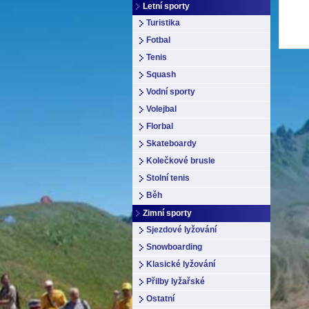
Letní sporty
Turistika
Fotbal
Tenis
Squash
Vodní sporty
Volejbal
Florbal
Skateboardy
Kolečkové brusle
Stolní tenis
Běh
Zimní sporty
Sjezdové lyžování
Snowboarding
Klasické lyžování
Přilby lyžařské
Ostatní