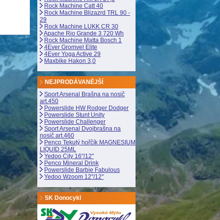
Rock Machine Catt 40
Rock Machine Blizazrd TRL 90 -
29
Rock Machine LUKK CR 30
Apache Rio Grande 3 720 Wh
Rock Machine Matta Bosch 1
4Ever Gromvel Elite
4Ever Yoga Active 29
Maxbike Hakon 3,0
NEJPRODÁVANĚJŠÍ
Sport Arsenal Brašna na nosič
art.450
Powerslide HW Rodger Dodger
Powerslide Stunt Unity
Powerslide Challenger
Sport Arsenal Dvojbrašna na
nosič art.460
Penco Tekutý hořčík MAGNESIUM
LIQUID 25ML
Yedoo City 16"/12"
Penco Mineral Drink
Powerslide Barbie Fabulous
Yedoo Wzoom 12"/12"
SK Donocykl