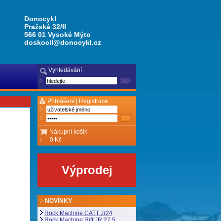
Donocykl
Pražská 32/II
566 01 Vysoké Mýto
doskocil@donocykl.cz
Vyhledávání
Přihlášení |
Registrace
Nákupní košík
0 Kč
Výprodej
NOVINKY
Rock Machine CATT Jr24
Rock Machine Riff JR 27,5