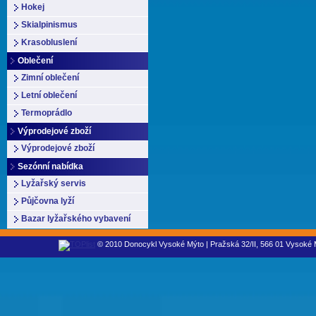
Hokej
Skialpinismus
Krasobluslení
Oblečení
Zimní oblečení
Letní oblečení
Termoprádlo
Výprodejové zboží
Výprodejové zboží
Sezónní nabídka
Lyžařský servis
Půjčovna lyží
Bazar lyžařského vybavení
© 2010 Donocykl Vysoké Mýto | Pražská 32/II, 566 01 Vysoké M