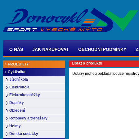
O NÁS
JAK NAKUPOVAT
OBCHODNÍ PODMÍNKY
Z
Dotaz k produktu
PRODUKTY
Cyklistika
Dotazy mohou pokládat pouze registrov
Jízdní kola
Elektrokola
Elektrokoloběžky
Doplňky
Oblečení
Rotopedy a trenažery
Helmy
Dětské sedačky