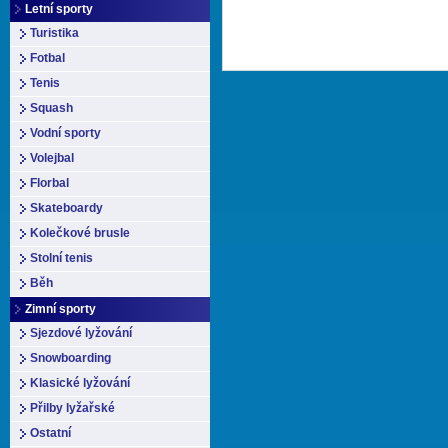
Letní sporty
Turistika
Fotbal
Tenis
Squash
Vodní sporty
Volejbal
Florbal
Skateboardy
Kolečkové brusle
Stolní tenis
Běh
Zimní sporty
Sjezdové lyžování
Snowboarding
Klasické lyžování
Přilby lyžařské
Ostatní