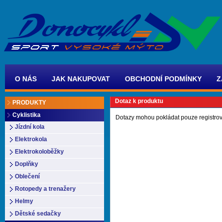
O NÁS
JAK NAKUPOVAT
OBCHODNÍ PODMÍNKY
Z
Dotaz k produktu
PRODUKTY
Cyklistika
Dotazy mohou pokládat pouze registrov
Jízdní kola
Elektrokola
Elektrokoloběžky
Doplňky
Oblečení
Rotopedy a trenažery
Helmy
Dětské sedačky