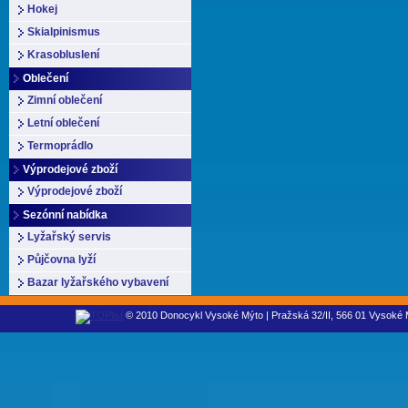
Hokej
Skialpinismus
Krasobluslení
Oblečení
Zimní oblečení
Letní oblečení
Termoprádlo
Výprodejové zboží
Výprodejové zboží
Sezónní nabídka
Lyžařský servis
Půjčovna lyží
Bazar lyžařského vybavení
© 2010 Donocykl Vysoké Mýto | Pražská 32/II, 566 01 Vysoké M