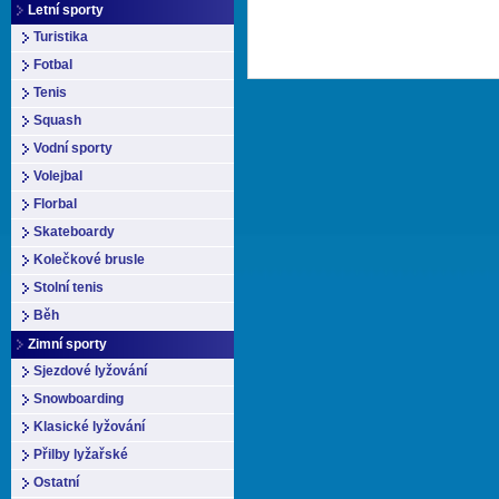
Letní sporty
Turistika
Fotbal
Tenis
Squash
Vodní sporty
Volejbal
Florbal
Skateboardy
Kolečkové brusle
Stolní tenis
Běh
Zimní sporty
Sjezdové lyžování
Snowboarding
Klasické lyžování
Přilby lyžařské
Ostatní