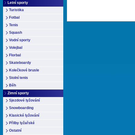
Letní sporty
Turistika
Fotbal
Tenis
Squash
Vodní sporty
Volejbal
Florbal
Skateboardy
Kolečkové brusle
Stolní tenis
Běh
Zimní sporty
Sjezdové lyžování
Snowboarding
Klasické lyžování
Přilby lyžařské
Ostatní