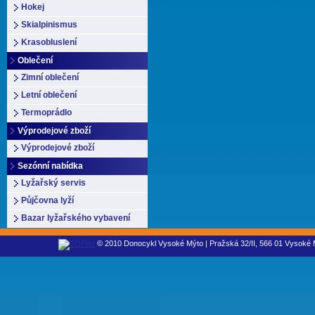
Hokej
Skialpinismus
Krasobluslení
Oblečení
Zimní oblečení
Letní oblečení
Termoprádlo
Výprodejové zboží
Výprodejové zboží
Sezónní nabídka
Lyžařský servis
Půjčovna lyží
Bazar lyžařského vybavení
© 2010 Donocykl Vysoké Mýto | Pražská 32/II, 566 01 Vysoké M