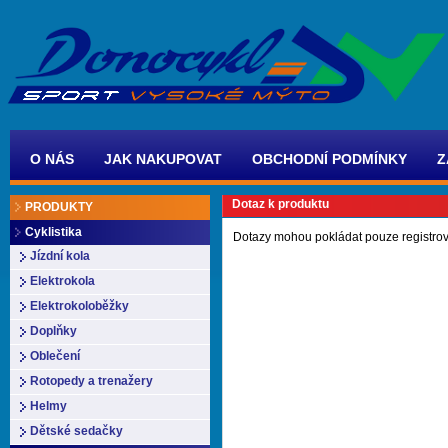
O NÁS
JAK NAKUPOVAT
OBCHODNÍ PODMÍNKY
Z
Dotaz k produktu
PRODUKTY
Cyklistika
Dotazy mohou pokládat pouze registrov
Jízdní kola
Elektrokola
Elektrokoloběžky
Doplňky
Oblečení
Rotopedy a trenažery
Helmy
Dětské sedačky