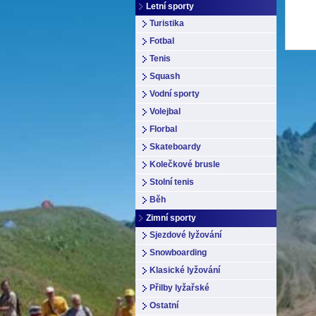
Letní sporty
Turistika
Fotbal
Tenis
Squash
Vodní sporty
Volejbal
Florbal
Skateboardy
Kolečkové brusle
Stolní tenis
Běh
Zimní sporty
Sjezdové lyžování
Snowboarding
Klasické lyžování
Přilby lyžařské
Ostatní