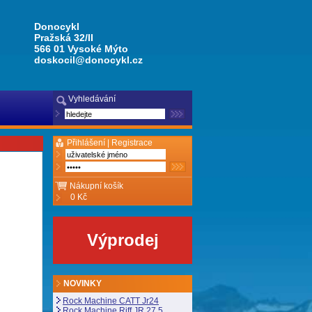
Donocykl
Pražská 32/II
566 01 Vysoké Mýto
doskocil@donocykl.cz
Vyhledávání
Přihlášení |
Registrace
Nákupní košík
0 Kč
Výprodej
NOVINKY
Rock Machine CATT Jr24
Rock Machine Riff JR 27,5