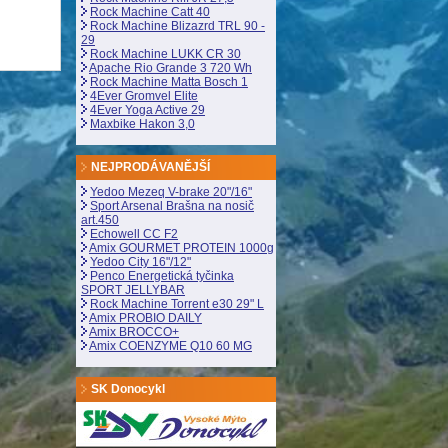
Rock Machine Catt 40
Rock Machine Blizazrd TRL 90 -
29
Rock Machine LUKK CR 30
Apache Rio Grande 3 720 Wh
Rock Machine Matta Bosch 1
4Ever Gromvel Elite
4Ever Yoga Active 29
Maxbike Hakon 3,0
NEJPRODÁVANĚJŠÍ
Yedoo Mezeq V-brake 20"/16"
Sport Arsenal Brašna na nosič
art.450
Echowell CC F2
Amix GOURMET PROTEIN 1000g
Yedoo City 16"/12"
Penco Energetická tyčinka
SPORT JELLYBAR
Rock Machine Torrent e30 29" L
Amix PROBIO DAILY
Amix BROCCO+
Amix COENZYME Q10 60 MG
SK Donocykl