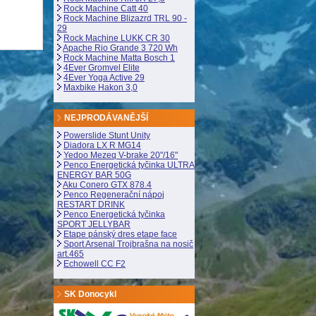
Rock Machine Catt 40
Rock Machine Blizazrd TRL 90 -
29
Rock Machine LUKK CR 30
Apache Rio Grande 3 720 Wh
Rock Machine Matta Bosch 1
4Ever Gromvel Elite
4Ever Yoga Active 29
Maxbike Hakon 3,0
NEJPRODÁVANĚJŠÍ
Powerslide Stunt Unity
Diadora LX R MG14
Yedoo Mezeq V-brake 20"/16"
Penco Energetická tyčinka ULTRA
ENERGY BAR 50G
Aku Conero GTX 878.4
Penco Regenerační nápoj
RESTART DRINK
Penco Energetická tyčinka
SPORT JELLYBAR
Etape pánský dres etape face
Sport Arsenal Trojbrašna na nosič
art.465
Echowell CC F2
SK Donocykl