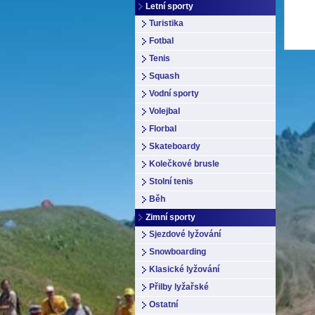
Letní sporty
Turistika
Fotbal
Tenis
Squash
Vodní sporty
Volejbal
Florbal
Skateboardy
Kolečkové brusle
Stolní tenis
Běh
Zimní sporty
Sjezdové lyžování
Snowboarding
Klasické lyžování
Přilby lyžařské
Ostatní