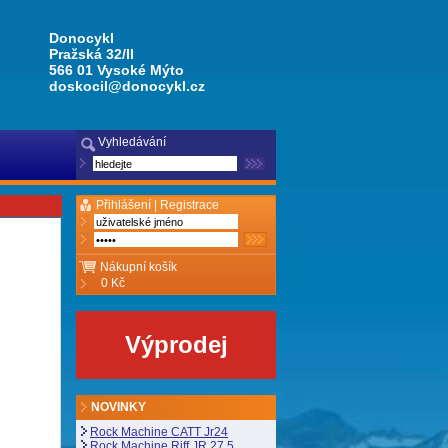
Donocykl
Pražská 32/II
566 01 Vysoké Mýto
doskocil@donocykl.cz
Vyhledávání
Přihlášení |
Registrace
Nákupní košík
0 Kč
Výprodej
NOVINKY
Rock Machine CATT Jr24
Rock Machine Riff JR 27,5