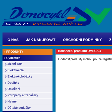
O NÁS
JAK NAKUPOVAT
OBCHODNÍ PODMÍNKY
Z
Hodnocení produktu OMEGA 4
PRODUKTY
Cyklistika
Hodnotit produkty mohou pouze registr
Jízdní kola
Elektrokola
Elektrokoloběžky
Doplňky
Oblečení
Rotopedy a trenažery
Helmy
Dětské sedačky