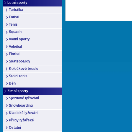
Letní sporty
Turistika
Fotbal
Tenis
Squash
Vodní sporty
Volejbal
Florbal
Skateboardy
Kolečkové brusle
Stolní tenis
Běh
Zimní sporty
Sjezdové lyžování
Snowboarding
Klasické lyžování
Přilby lyžařské
Ostatní