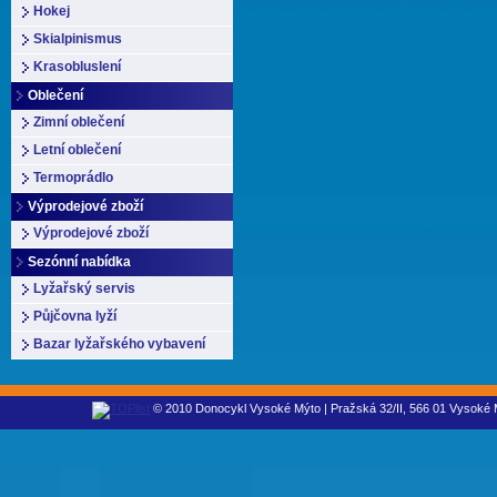
Hokej
Skialpinismus
Krasobluslení
Oblečení
Zimní oblečení
Letní oblečení
Termoprádlo
Výprodejové zboží
Výprodejové zboží
Sezónní nabídka
Lyžařský servis
Půjčovna lyží
Bazar lyžařského vybavení
© 2010 Donocykl Vysoké Mýto | Pražská 32/II, 566 01 Vysoké M