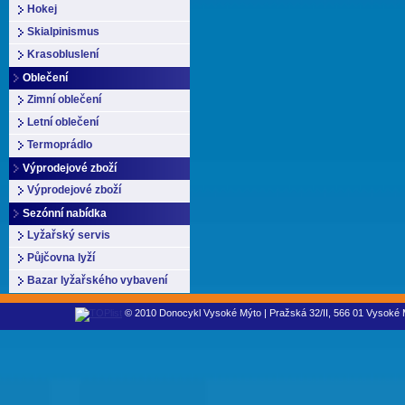
Hokej
Skialpinismus
Krasobluslení
Oblečení
Zimní oblečení
Letní oblečení
Termoprádlo
Výprodejové zboží
Výprodejové zboží
Sezónní nabídka
Lyžařský servis
Půjčovna lyží
Bazar lyžařského vybavení
© 2010 Donocykl Vysoké Mýto | Pražská 32/II, 566 01 Vysoké M