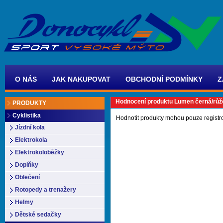
O NÁS
JAK NAKUPOVAT
OBCHODNÍ PODMÍNKY
Z
Hodnocení produktu Lumen černá/růž
PRODUKTY
Cyklistika
Hodnotit produkty mohou pouze registr
Jízdní kola
Elektrokola
Elektrokoloběžky
Doplňky
Oblečení
Rotopedy a trenažery
Helmy
Dětské sedačky