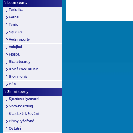
Letní sporty
Turistika
Fotbal
Tenis
Squash
Vodní sporty
Volejbal
Florbal
Skateboardy
Kolečkové brusle
Stolní tenis
Běh
Zimní sporty
Sjezdové lyžování
Snowboarding
Klasické lyžování
Přilby lyžařské
Ostatní