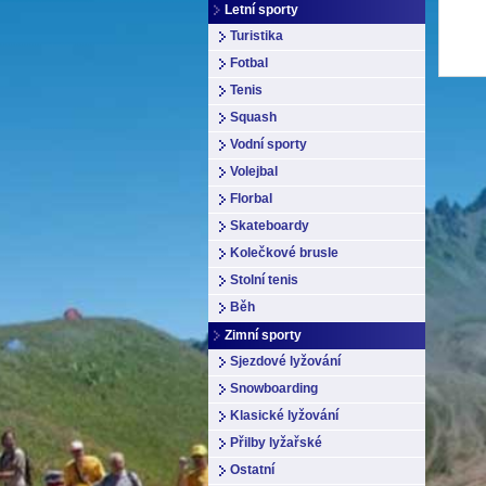
Letní sporty
Turistika
Fotbal
Tenis
Squash
Vodní sporty
Volejbal
Florbal
Skateboardy
Kolečkové brusle
Stolní tenis
Běh
Zimní sporty
Sjezdové lyžování
Snowboarding
Klasické lyžování
Přilby lyžařské
Ostatní