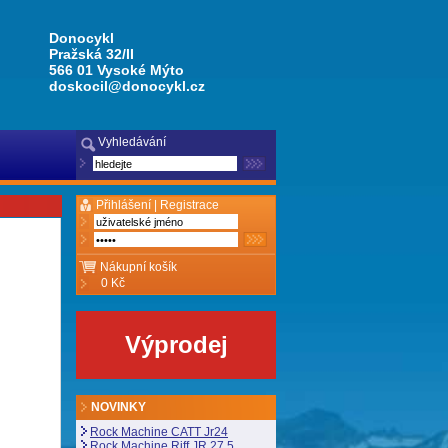
Donocykl
Pražská 32/II
566 01 Vysoké Mýto
doskocil@donocykl.cz
Vyhledávání
Přihlášení |
Registrace
Nákupní košík
0 Kč
Výprodej
NOVINKY
Rock Machine CATT Jr24
Rock Machine Riff JR 27,5