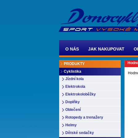
O NÁS
JAK NAKUPOVAT
O
Hodno
PRODUKTY
Cyklistika
Hodno
Jízdní kola
Elektrokola
Elektrokoloběžky
Doplňky
Oblečení
Rotopedy a trenažery
Helmy
Dětské sedačky