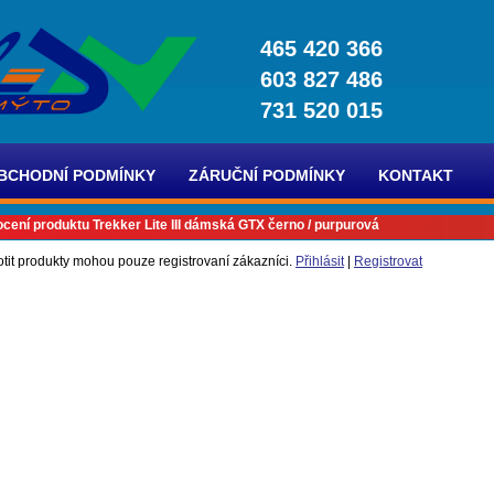
465 420 366
603 827 486
731 520 015
BCHODNÍ PODMÍNKY
ZÁRUČNÍ PODMÍNKY
KONTAKT
cení produktu Trekker Lite III dámská GTX černo / purpurová
tit produkty mohou pouze registrovaní zákazníci.
Přihlásit
|
Registrovat