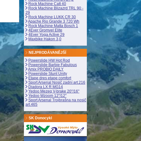
Rock Machine Catt 40
Rock Machine Blizazrd TRL 90 -
29
Rock Machine LUKK CR 30
Apache Rio Grande 3 720 Wh
Rock Machine Matta Bosch 1
4Ever Gromvel Elite
4Ever Yoga Active 29
Maxbike Hakon 3,0
NEJPRODÁVANĚJŠÍ
Powerslide HW Hot Rod
Powerslide Barbie Fabulous
Amix PROBIO DAILY
Powerslide Stunt Unity
Etape dres etape comfort
Sport Arsenal Nosič zadní art.216
Diadora LX R MG14
Yedoo Mezeq V-brake 20"/16"
Yedoo Wzoom 12"/12"
Sport Arsenal Trojbrašna na nosič
art.465
SK Donocykl