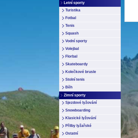
Letní sporty
Turistika
Fotbal
Tenis
Squash
Vodní sporty
Volejbal
Florbal
Skateboardy
Kolečkové brusle
Stolní tenis
Běh
Zimní sporty
Sjezdové lyžování
Snowboarding
Klasické lyžování
Přilby lyžařské
Ostatní