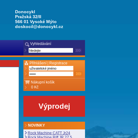
Donocykl
Pražská 32/II
566 01 Vysoké Mýto
doskocil@donocykl.cz
Vyhledávání
Přihlášení |
Registrace
Nákupní košík
0 Kč
Výprodej
NOVINKY
Rock Machine CATT Jr24
Rock Machine Riff JR 27,5