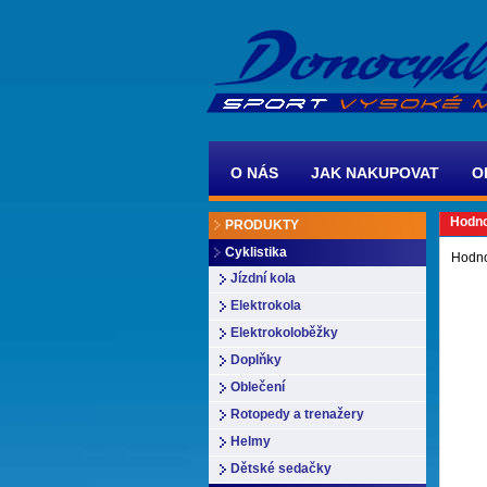
O NÁS
JAK NAKUPOVAT
O
Hodno
PRODUKTY
Cyklistika
Hodno
Jízdní kola
Elektrokola
Elektrokoloběžky
Doplňky
Oblečení
Rotopedy a trenažery
Helmy
Dětské sedačky