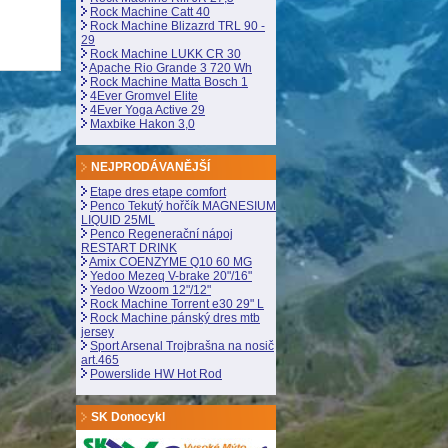
Rock Machine Catt 40
Rock Machine Blizazrd TRL 90 -
29
Rock Machine LUKK CR 30
Apache Rio Grande 3 720 Wh
Rock Machine Matta Bosch 1
4Ever Gromvel Elite
4Ever Yoga Active 29
Maxbike Hakon 3,0
NEJPRODÁVANĚJŠÍ
Etape dres etape comfort
Penco Tekutý hořčík MAGNESIUM
LIQUID 25ML
Penco Regenerační nápoj
RESTART DRINK
Amix COENZYME Q10 60 MG
Yedoo Mezeq V-brake 20"/16"
Yedoo Wzoom 12"/12"
Rock Machine Torrent e30 29" L
Rock Machine pánský dres mtb
jersey
Sport Arsenal Trojbrašna na nosič
art.465
Powerslide HW Hot Rod
SK Donocykl