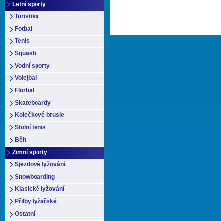
Letní sporty
Turistika
Fotbal
Tenis
Squash
Vodní sporty
Volejbal
Florbal
Skateboardy
Kolečkové brusle
Stolní tenis
Běh
Zimní sporty
Sjezdové lyžování
Snowboarding
Klasické lyžování
Přilby lyžařské
Ostatní