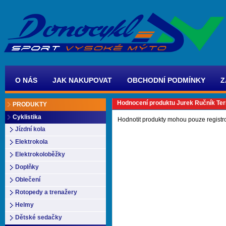
O NÁS
JAK NAKUPOVAT
OBCHODNÍ PODMÍNKY
Z
Hodnocení produktu Jurek Ručník Terr
PRODUKTY
Cyklistika
Hodnotit produkty mohou pouze registr
Jízdní kola
Elektrokola
Elektrokoloběžky
Doplňky
Oblečení
Rotopedy a trenažery
Helmy
Dětské sedačky