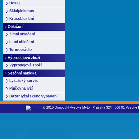
Hokej
Skialpinismus
Krasobluslení
Oblečení
Zimní oblečení
Letní oblečení
Termoprádlo
Výprodejové zboží
Výprodejové zboží
Sezónní nabídka
Lyžařský servis
Půjčovna lyží
Bazar lyžařského vybavení
© 2010 Donocykl Vysoké Mýto | Pražská 32/II, 566 01 Vysoké M