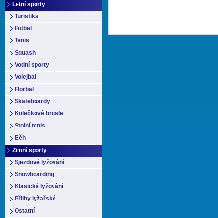
Letní sporty
Turistika
Fotbal
Tenis
Squash
Vodní sporty
Volejbal
Florbal
Skateboardy
Kolečkové brusle
Stolní tenis
Běh
Zimní sporty
Sjezdové lyžování
Snowboarding
Klasické lyžování
Přilby lyžařské
Ostatní