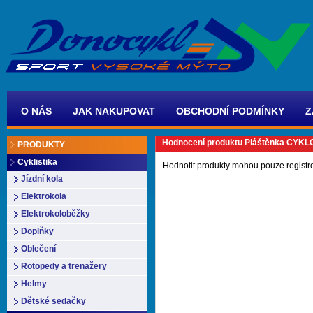
O NÁS
JAK NAKUPOVAT
OBCHODNÍ PODMÍNKY
Z
Hodnocení produktu Pláštěnka CYKL
PRODUKTY
Cyklistika
Hodnotit produkty mohou pouze registr
Jízdní kola
Elektrokola
Elektrokoloběžky
Doplňky
Oblečení
Rotopedy a trenažery
Helmy
Dětské sedačky