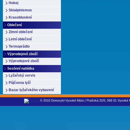
Hokej
Skialpinismus
Krasobluslení
Oblečení
Zimní oblečení
Letní oblečení
Termoprádlo
Výprodejové zboží
Výprodejové zboží
Sezónní nabídka
Lyžařský servis
Půjčovna lyží
Bazar lyžařského vybavení
© 2010 Donocykl Vysoké Mýto | Pražská 32/II, 566 01 Vysoké M