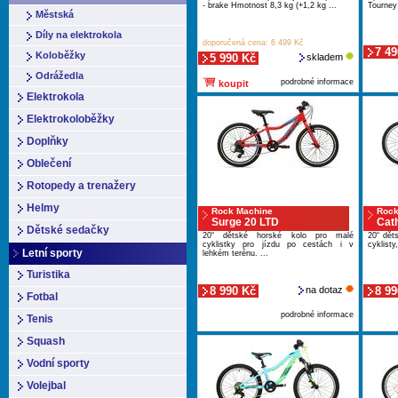
- brake Hmotnost 8,3 kg (+1,2 kg ...
Tourney
Městská
Díly na elektrokola
doporučená cena: 6 499 Kč
7 49
Koloběžky
5 990 Kč
skladem
Odrážedla
podrobné informace
koupit
Elektrokola
Elektrokoloběžky
Doplňky
Oblečení
Rotopedy a trenažery
Helmy
Rock Machine
Rock
Surge 20 LTD
Cat
Dětské sedačky
20“ dětské horské kolo pro malé
20“ dět
cyklistky pro jízdu po cestách i v
cyklisty,
Letní sporty
lehkém terénu. ...
Turistika
8 990 Kč
na dotaz
8 99
Fotbal
podrobné informace
Tenis
Squash
Vodní sporty
Volejbal