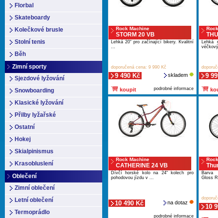
Florbal
Skateboardy
Rock Machine
Rock
Kolečkové brusle
STORM 20 VB
THU
Stolní tenis
Lehká 20“ pro začínající bikery. Kvalitní
Lehká r
...
véčkový
Běh
Zimní sporty
doporučená cena: 9 990 Kč
doporuč
9 490 Kč
skladem
9 99
Sjezdové lyžování
podrobné informace
koupit
kou
Snowboarding
Klasické lyžování
Přilby lyžařské
Ostatní
Hokej
Skialpinismus
Rock Machine
Rock
Krasobluslení
CATHERINE 24 VB
Thu
Dívčí horské kolo na 24“ kolech pro
Barva 
Oblečení
pohodovou jízdu v ...
Gloss R
Zimní oblečení
doporuč
Letní oblečení
10 490 Kč
na dotaz
10 
Termoprádlo
podrobné informace