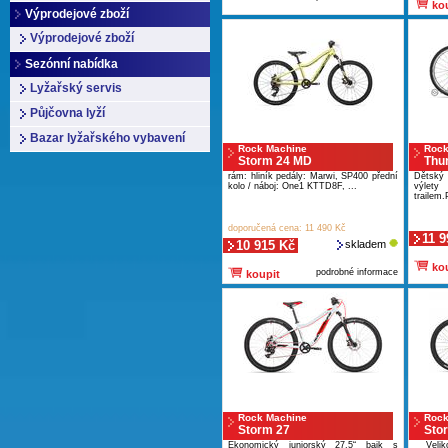
kou
Výprodejové zboží
Výprodejové zboží
Sezónní nabídka
Lyžařský servis
Půjčovna lyží
Bazar lyžařského vybavení
Rock Machine
Rock
Storm 24 MD
Thu
rám: hliník pedály: Marwi, SP400 přední
Dětský 
kolo / náboj: One1 KTTD8F, ...
výlet
trailem.
doporučená cena: 11 490 Kč
11 9
10 915 Kč
skladem
kou
podrobné informace
koupit
Rock Machine
Rock
Storm 27
Sto
Ekonomický juniorský 27,5“ bajk s
Velikos