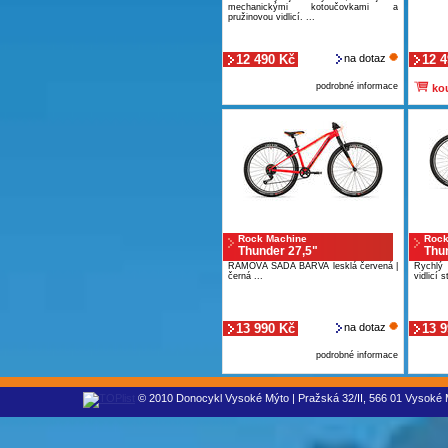
mechanickými kotoučovkami a
pružinovou vidlicí. ...
12 490 Kč
na dotaz
12 
podrobné informace
kou
Rock Machine
Rock
Thunder 27,5"
Thu
RÁMOVÁ SADA BARVA lesklá červená |
Rychlý 
černá ...
vidlicí 
13 990 Kč
na dotaz
13 
podrobné informace
© 2010 Donocykl Vysoké Mýto | Pražská 32/II, 566 01 Vysoké M