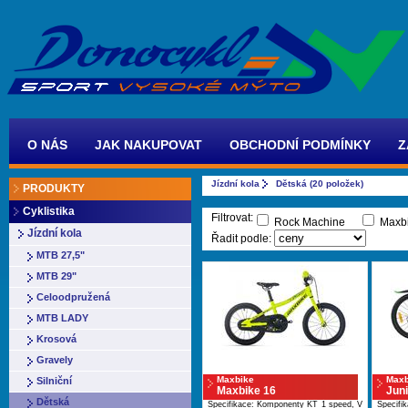
O NÁS
JAK NAKUPOVAT
OBCHODNÍ PODMÍNKY
Z
Jízdní kola
Dětská (20 položek)
PRODUKTY
Cyklistika
Filtrovat:
Rock Machine
Max
Jízdní kola
Řadit podle:
MTB 27,5"
MTB 29"
Celoodpružená
MTB LADY
Krosová
Gravely
Maxbike
Maxb
Silniční
Maxbike 16
Juni
Dětská
Specifikace: Komponenty KT 1 speed, V
Specif