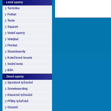
Letní sporty
Turistika
Fotbal
Tenis
Squash
Vodní sporty
Volejbal
Florbal
Skateboardy
Kolečkové brusle
Stolní tenis
Běh
Zimní sporty
Sjezdové lyžování
Snowboarding
Klasické lyžování
Přilby lyžařské
Ostatní