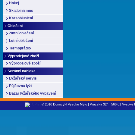
Hokej
Skialpinismus
Krasobluslení
Oblečení
Zimní oblečení
Letní oblečení
Termoprádlo
Výprodejové zboží
Výprodejové zboží
Sezónní nabídka
Lyžařský servis
Půjčovna lyží
Bazar lyžařského vybavení
© 2010 Donocykl Vysoké Mýto | Pražská 32/II, 566 01 Vysoké M