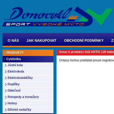
O NÁS
JAK NAKUPOVAT
OBCHODNÍ PODMÍNKY
Z
Dotaz k produktu Stůl ARTIS 126 indo
PRODUKTY
Cyklistika
Dotazy mohou pokládat pouze registrov
Jízdní kola
Elektrokola
Elektrokoloběžky
Doplňky
Oblečení
Rotopedy a trenažery
Helmy
Dětské sedačky