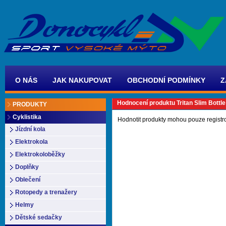
O NÁS
JAK NAKUPOVAT
OBCHODNÍ PODMÍNKY
Z
Hodnocení produktu Tritan Slim Bottle
PRODUKTY
Cyklistika
Hodnotit produkty mohou pouze registr
Jízdní kola
Elektrokola
Elektrokoloběžky
Doplňky
Oblečení
Rotopedy a trenažery
Helmy
Dětské sedačky