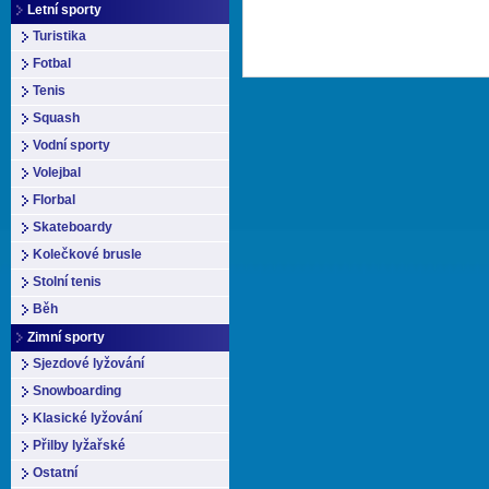
Letní sporty
Turistika
Fotbal
Tenis
Squash
Vodní sporty
Volejbal
Florbal
Skateboardy
Kolečkové brusle
Stolní tenis
Běh
Zimní sporty
Sjezdové lyžování
Snowboarding
Klasické lyžování
Přilby lyžařské
Ostatní