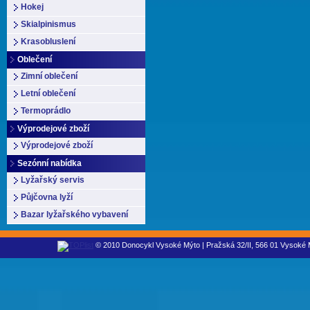
Hokej
Skialpinismus
Krasobluslení
Oblečení
Zimní oblečení
Letní oblečení
Termoprádlo
Výprodejové zboží
Výprodejové zboží
Sezónní nabídka
Lyžařský servis
Půjčovna lyží
Bazar lyžařského vybavení
© 2010 Donocykl Vysoké Mýto | Pražská 32/II, 566 01 Vysoké M