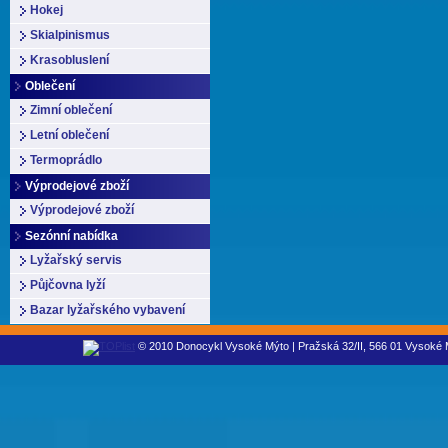
Hokej
Skialpinismus
Krasobluslení
Oblečení
Zimní oblečení
Letní oblečení
Termoprádlo
Výprodejové zboží
Výprodejové zboží
Sezónní nabídka
Lyžařský servis
Půjčovna lyží
Bazar lyžařského vybavení
© 2010 Donocykl Vysoké Mýto | Pražská 32/II, 566 01 Vysoké M