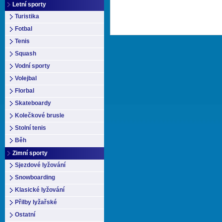
Letní sporty
Turistika
Fotbal
Tenis
Squash
Vodní sporty
Volejbal
Florbal
Skateboardy
Kolečkové brusle
Stolní tenis
Běh
Zimní sporty
Sjezdové lyžování
Snowboarding
Klasické lyžování
Přilby lyžařské
Ostatní