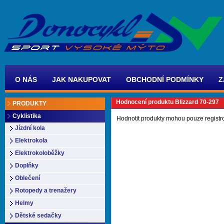
O NÁS
JAK NAKUPOVAT
OBCHODNÍ PODMÍNKY
Z
Hodnocení produktu Blizzard 70-297
PRODUKTY
Cyklistika
Hodnotit produkty mohou pouze registr
Jízdní kola
Elektrokola
Elektrokoloběžky
Doplňky
Oblečení
Rotopedy a trenažery
Helmy
Dětské sedačky