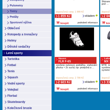
Shimano
jenž ...
Pulsmetry
Tretry
doporučená cena: 1 999 Kč
doporuč
1 859 Kč
skladem
2 04
Pedály
Sportovní výživa
podrobné informace
koupit
kou
Oblečení
Rotopedy a trenažery
Helmy
Dětské sedačky
Letní sporty
Haven
Lake
Turistika
FLR F-65
MX 
Fotbal
zesílená nylonová podrážka- stahování:
MTB tr
přezka + 2x suchý zip- prodyšná a ...
systéme
syntetic
Tenis
Squash
doporučená cena: 2 799 Kč
doporuč
2 603 Kč
skladem
3 33
Vodní sporty
podrobné informace
koupit
Volejbal
Florbal
Skateboardy
Kolečkové brusle