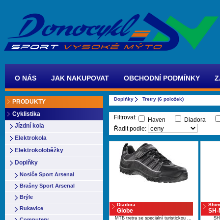
O NÁS
JAK NAKUPOVAT
OBCHODNÍ PODMÍNKY
Z
Doplňky
Tretry (6 položek)
PRODUKTY
Cyklistika
Filtrovat:
Haven
Diadora
Jízdní kola
Řadit podle:
Elektrokola
Elektrokoloběžky
Doplňky
Nosiče Sport Arsenal
Brašny Sport Arsenal
Brýle
Diadora
Shi
Rukavice
Globe
SH-
MTB tretra se speciální turistickou ...
SHIM
Computery