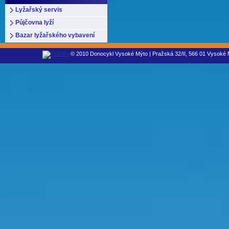
Lyžařský servis
Půjčovna lyží
Bazar lyžařského vybavení
© 2010 Donocykl Vysoké Mýto | Pražská 32/II, 566 01 Vysoké M